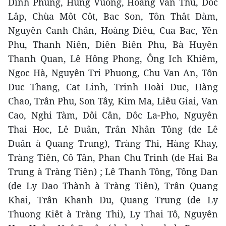
Dinh Phùng, Hung Vuong, Hoàng Van Thu, Dôc
Lâp, Chùa Môt Côt, Bac Son, Tôn Thât Dàm,
Nguyên Canh Chân, Hoàng Diêu, Cua Bac, Yên
Phu, Thanh Niên, Diên Biên Phu, Bà Huyên
Thanh Quan, Lê Hông Phong, Ông Ich Khiêm,
Ngoc Hà, Nguyên Tri Phuong, Chu Van An, Tôn
Duc Thang, Cat Linh, Trinh Hoài Duc, Hàng
Chao, Trân Phu, Son Tây, Kim Ma, Liêu Giai, Van
Cao, Nghi Tàm, Dôi Cân, Dôc La-Pho, Nguyên
Thai Hoc, Lê Duân, Trân Nhân Tông (de Lê
Duân à Quang Trung), Tràng Thi, Hàng Khay,
Tràng Tiên, Cô Tân, Phan Chu Trinh (de Hai Ba
Trung à Tràng Tiên) ; Lê Thanh Tông, Tông Dan
(de Ly Dao Thành à Tràng Tiên), Trân Quang
Khai, Trân Khanh Du, Quang Trung (de Ly
Thuong Kiêt à Tràng Thi), Ly Thai Tô, Nguyên