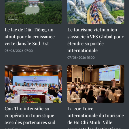
Le lac de Dâu Tiêng, un
Le tourisme vietnamien
atout pour la croissance
s’associe à VFS Global pour
verte dans le Sud-Est
étendre sa portée
internationale
08/08/2026 07:00
07/08/2026 15:00
Can Tho intensifie sa
La 20e Foire
coopération touristique
internationale du tourisme
avec des partenaires sud-
de Hô Chi Minh-Ville