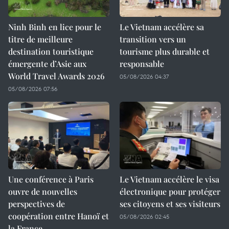
Ninh Binh en lice pour le
Le Vietnam accélère sa
titre de meilleure
transition vers un
destination touristique
tourisme plus durable et
émergente d’Asie aux
responsable
World Travel Awards 2026
05/08/2026 04:37
05/08/2026 07:56
Une conférence à Paris
Le Vietnam accélère le visa
ouvre de nouvelles
électronique pour protéger
perspectives de
ses citoyens et ses visiteurs
coopération entre Hanoï et
05/08/2026 02:45
la France