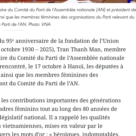
re du Comité du Parti de l’Assemblée nationale (AN) et président de
ainsi que les membres féminines des organisations du Parti relevant du
Parti de l’AN. Photo: VNA
du 95ᵉ anniversaire de la fondation de l’Union
 octobre 1930 – 2025), Tran Thanh Man, membre
aire du Comité du Parti de l’Assemblée nationale
 rencontré, le 17 octobre à Hanoï, les députées à
s ainsi que les membres féminines des
ant du Comité du Parti de l’AN.
é les contributions importantes des générations
adres féminins tout au long des 80 années de
gislatif national. Il a rappelé les qualités
 vietnamiennes, mises en valeur par le
ers les mots d’or : « héroïques, indomptables,