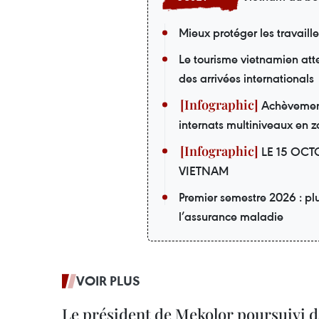
Mieux protéger les travaill
Le tourisme vietnamien att
des arrivées internationals
Achèvement 
internats multiniveaux en z
LE 15 OCT
VIETNAM
Premier semestre 2026 : pl
l’assurance maladie
VOIR PLUS
Le président de Mekolor poursuivi d