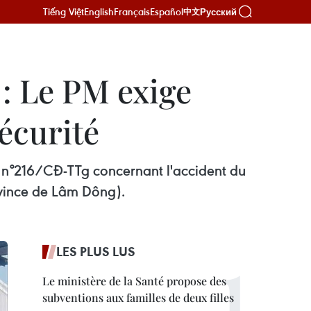
Tiếng Việt
English
Français
Español
Русский
中文
: Le PM exige
écurité
l n°216/CĐ-TTg concernant l'accident du
ovince de Lâm Dông).
LES PLUS LUS
Le ministère de la Santé propose des
subventions aux familles de deux filles