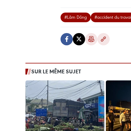
#Lâm Dông
#accident du travai
SUR LE MÊME SUJET