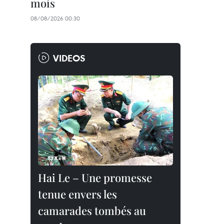
mois
08/08/2026 00:30
VIDEOS
Hai Le – Une promesse
tenue envers les
camarades tombés au