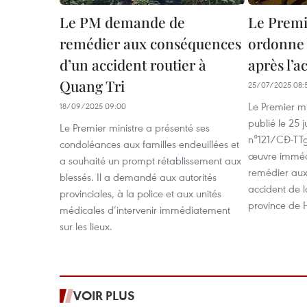
Le PM demande de
Le Premi
remédier aux conséquences
ordonne 
d’un accident routier à
après l’a
Quang Tri
25/07/2025 08:
Le Premier m
18/09/2025 09:00
publié le 25 j
Le Premier ministre a présenté ses
n°121/CĐ-TT
condoléances aux familles endeuillées et
œuvre imméd
a souhaité un prompt rétablissement aux
remédier aux
blessés. Il a demandé aux autorités
accident de l
provinciales, à la police et aux unités
province de 
médicales d’intervenir immédiatement
sur les lieux.
VOIR PLUS