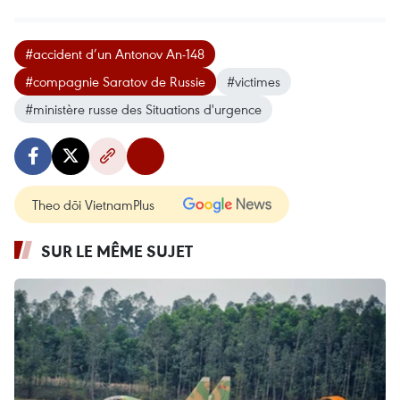
#accident d’un Antonov An-148
#compagnie Saratov de Russie
#victimes
#ministère russe des Situations d'urgence
Theo dõi VietnamPlus
SUR LE MÊME SUJET