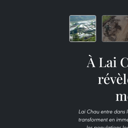
À Lai C
révèl
m
Lai Chau entre dans la
transforment en immen
les populations l