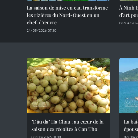
La saison de mise en eau transforme
À Ninh 
les rizières du Nord-Ouest en un
d’art po
chef-d’œuvre
08/04/2026
24/05/2026 07:30
"Dâu da" Ha Chau : au cœur de la
La bai
saison des récoltes à Can Tho
épous
08/08/2026 01:30
07/08/2