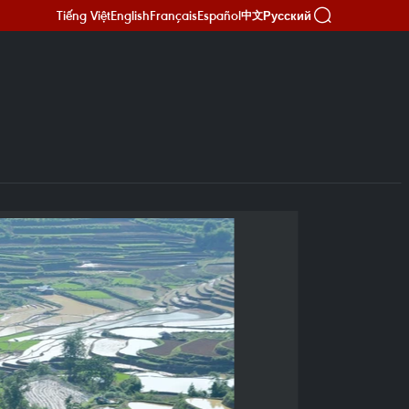
Tiếng Việt
English
Français
Español
Русский
中文