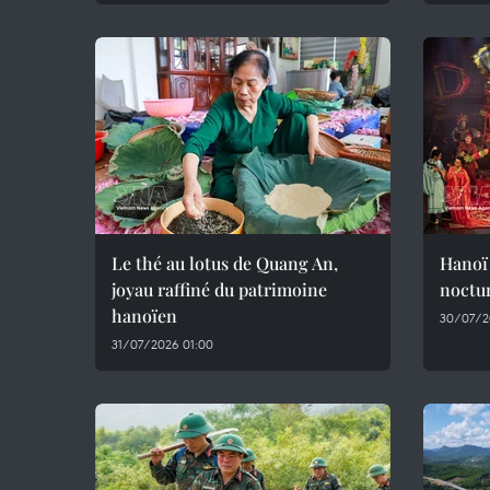
Le thé au lotus de Quang An,
Hanoï 
joyau raffiné du patrimoine
noctur
hanoïen
30/07/2
31/07/2026 01:00