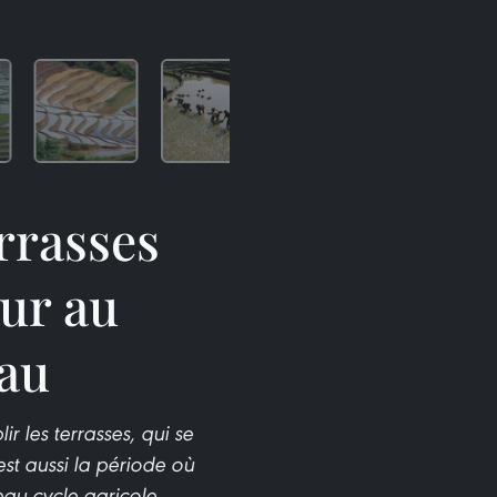
errasses
eur au
au
r les terrasses, qui se
st aussi la période où
au cycle agricole.