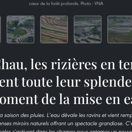
cœur de la forêt profonde. Photo : VNA
hau, les rizières en t
ent toute leur splend
oment de la mise en e
 saison des pluies. L’eau dévale les ravins et vient rempli
ses miroirs naturels offrant un spectacle grandiose. C’e
ocales s’activent dans les champs pour entamer un nouve