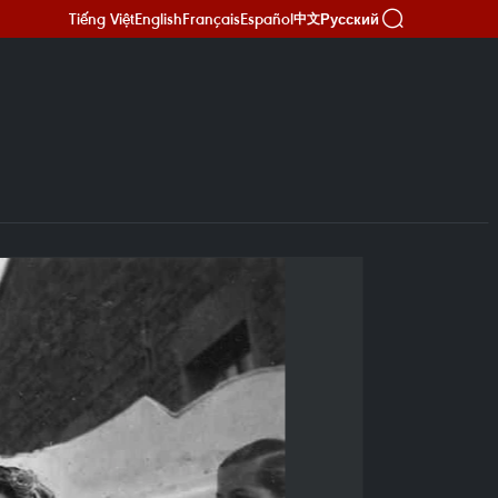
Tiếng Việt
English
Français
Español
Русский
中文