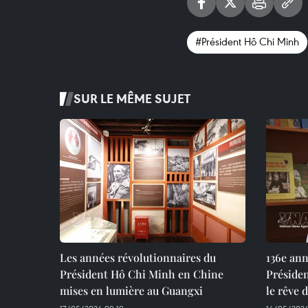
#Président Hô Chi Minh
SUR LE MÊME SUJET
Les années révolutionnaires du
136e ann
Président Hô Chi Minh en Chine
Présiden
mises en lumière au Guangxi
le rêve 