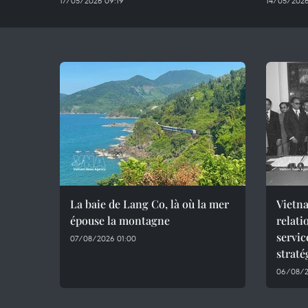
17/05/2026 09:19
14/05/2026
La baie de Lang Co, là où la mer
Vietna
épouse la montagne
relati
servic
07/08/2026 01:00
straté
06/08/2