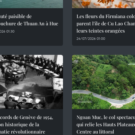
uté paisible de
Les fleurs du Firmiana col
ouchure de Thuan An à Hue
parent l'île de Cu Lao Cha
leurs teintes orangées
026 01:30
24/07/2026 01:00
cords de Genève de 1954,
Ngoan Muc, le col spectacu
on historique de la
qui relie les Hauts Plateau
atie révolutionnaire
Centre au littoral