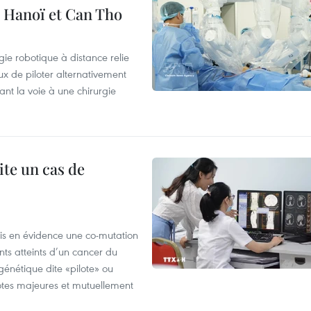
e Hanoï et Can Tho
ie robotique à distance relie
x de piloter alternativement
ant la voie à une chirurgie
ite un cas de
mis en évidence une co-mutation
ts atteints d’un cancer du
énétique dite «pilote» ou
otes majeures et mutuellement