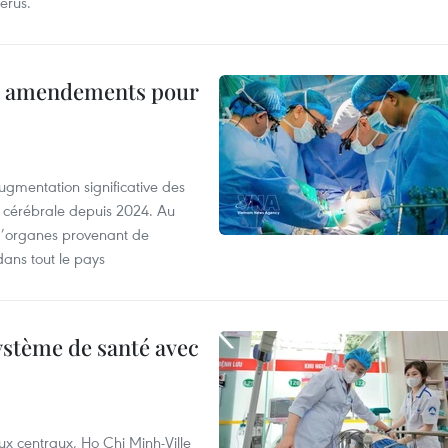
érus.
es amendements pour
ugmentation significative des
 cérébrale depuis 2024. Au
d’organes provenant de
dans tout le pays
ystème de santé avec
ux centraux, Ho Chi Minh-Ville