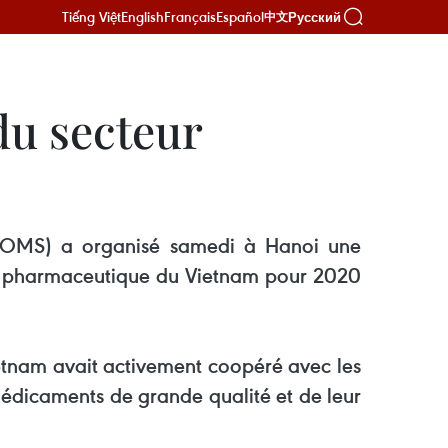
Tiếng Việt
English
Français
Español
Русский
中文
du secteur
é (OMS) a organisé samedi à Hanoi une
ur pharmaceutique du Vietnam pour 2020
etnam avait activement coopéré avec les
édicaments de grande qualité et de leur