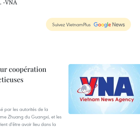
 . -VNA
Suivez VietnamPlus
leur coopération
ctieuses
é par les autorités de la
ome Zhuang du Guangxi, et les
nt d'être avoir lieu dans la