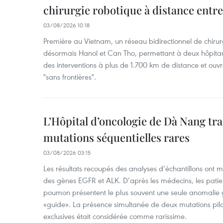
chirurgie robotique à distance entr
03/08/2026 10:18
Première au Vietnam, un réseau bidirectionnel de chirurg
désormais Hanoï et Can Tho, permettant à deux hôpitau
des interventions à plus de 1.700 km de distance et ouvr
"sans frontières".
L’Hôpital d’oncologie de Dà Nang tra
mutations séquentielles rares
03/08/2026 03:15
Les résultats recoupés des analyses d’échantillons ont 
des gènes EGFR et ALK. D’après les médecins, les patien
poumon présentent le plus souvent une seule anomalie g
«guide». La présence simultanée de deux mutations pil
exclusives était considérée comme rarissime.