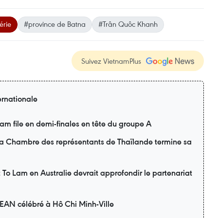
érie
#province de Batna
#Trân Quôc Khanh
Suivez VietnamPlus
ernationale
m file en demi-finales en tête du groupe A
 la Chambre des représentants de Thaïlande termine sa
nt To Lam en Australie devrait approfondir le partenariat
SEAN célébré à Hô Chi Minh-Ville