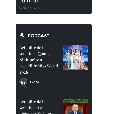
combat
07/08/2026 00:30
PODCAST
Actualité de la
semaine : Quang
Ninh prête à
accueillir Miss World
2026
ÉCOUTER
Actualité de la
semaine : Le
dirigeant To Lam