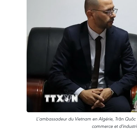
L’ambassadeur du Vietnam en Algérie, Trân Quôc 
commerce et d'industri