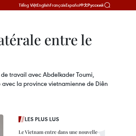
Tiếng Việt
English
Français
Español
Русский
中文
térale entre le
de travail avec Abdelkader Toumi,
e avec la province vietnamienne de Diên
LES PLUS LUS
Le Vietnam entre dans une nouvelle