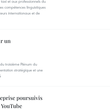
taxi et aux professionnels du
r les compétences linguistiques
iteurs internationaux et de
ur un
s du troisième Plénum du
entation stratégique et une
4
reprise poursuivis
r YouTube