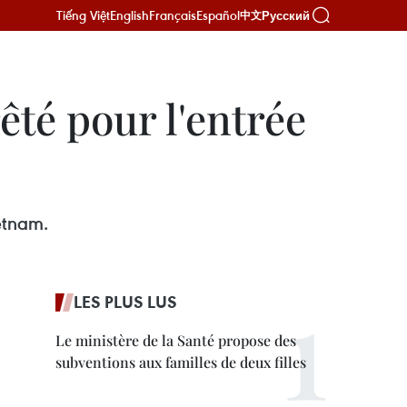
Tiếng Việt
English
Français
Español
Русский
中文
êté pour l'entrée
etnam.
LES PLUS LUS
Le ministère de la Santé propose des
subventions aux familles de deux filles