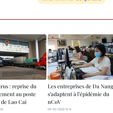
rus : reprise du
Les entreprises de Da Nan
ement au poste
s’adaptent à l’épidémie du
 de Lao Cai
nCoV
:52
09/02/2020 10:14