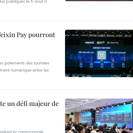
dus publiques le 6 août à
 Weixin Pay pourront
les paiements des touristes
ement numérique entre les
te un défi majeur de
reliant la communauté