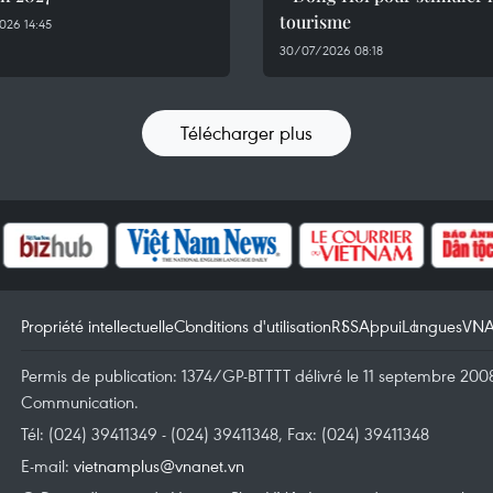
tourisme
026 14:45
30/07/2026 08:18
Télécharger plus
Propriété intellectuelle
Conditions d'utilisation
RSS
Appui
Langues
VN
Permis de publication: 1374/GP-BTTTT délivré le 11 septembre 2008 
Communication.
Tél: (024) 39411349 - (024) 39411348, Fax: (024) 39411348
E-mail:
vietnamplus@vnanet.vn