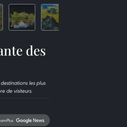
ante des
estinations les plus
e de visiteurs.
namPlus