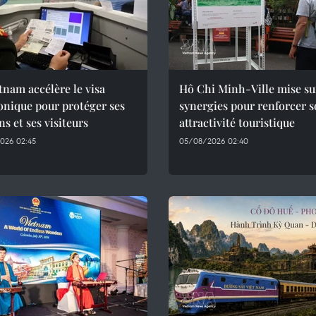
tnam accélère le visa
Hô Chi Minh-Ville mise su
onique pour protéger ses
synergies pour renforcer 
ns et ses visiteurs
attractivité touristique
026 02:45
05/08/2026 02:40