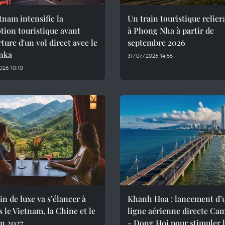
tnam intensifie la
Un train touristique relie
ion touristique avant
à Phong Nha à partir de
rture d'un vol direct avec le
septembre 2026
anka
31/07/2026 14:55
26 10:10
in de luxe va s’élancer à
Khanh Hoa : lancement d’
s le Vietnam, la Chine et le
ligne aérienne directe Ca
en 2027
- Dong Hoi pour stimuler 