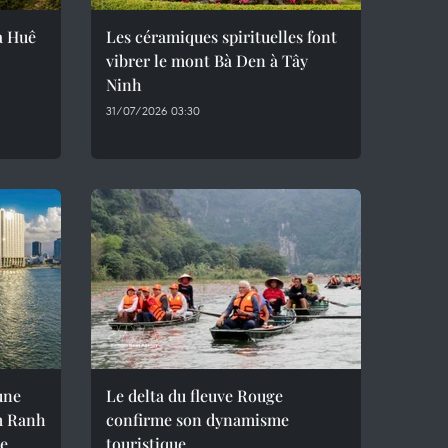
ra Huê
Les céramiques spirituelles font
vibrer le mont Bà Den à Tây
Ninh
31/07/2026 03:30
une
Le delta du fleuve Rouge
m Ranh
confirme son dynamisme
le
touristique