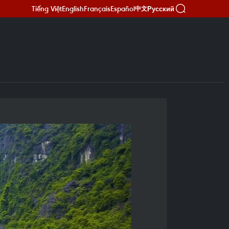
Tiếng Việt
English
Français
Español
Русский
中文