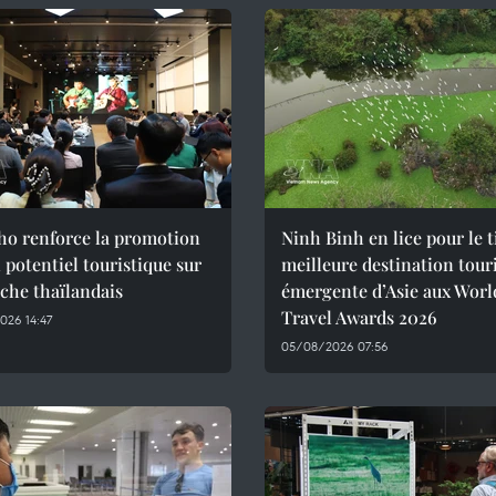
ho renforce la promotion
Ninh Binh en lice pour le t
 potentiel touristique sur
meilleure destination tour
che thaïlandais
émergente d’Asie aux Worl
Travel Awards 2026
026 14:47
05/08/2026 07:56