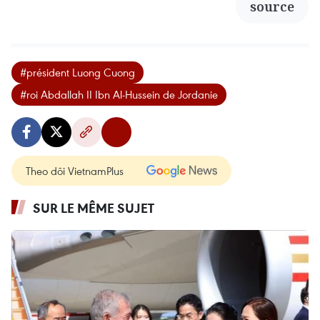
source
#président Luong Cuong
#roi Abdallah II Ibn Al-Hussein de Jordanie
Theo dõi VietnamPlus
SUR LE MÊME SUJET