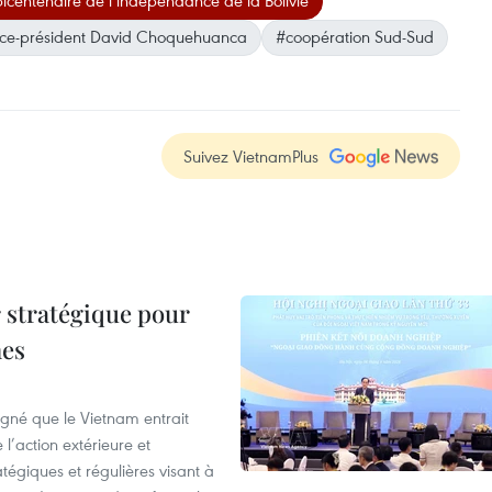
icentenaire de l’indépendance de la Bolivie
ice-président David Choquehuanca
#coopération Sud-Sud
Suivez VietnamPlus
 stratégique pour
nes
igné que le Vietnam entrait
’action extérieure et
atégiques et régulières visant à