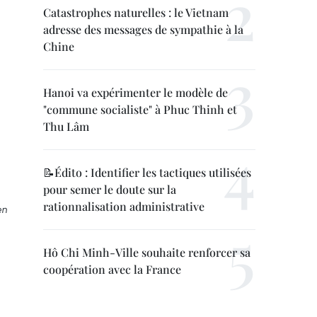
Catastrophes naturelles : le Vietnam
adresse des messages de sympathie à la
Chine
Hanoi va expérimenter le modèle de
"commune socialiste" à Phuc Thinh et
Thu Lâm
📝Édito : Identifier les tactiques utilisées
pour semer le doute sur la
rationnalisation administrative
en
Hô Chi Minh-Ville souhaite renforcer sa
coopération avec la France