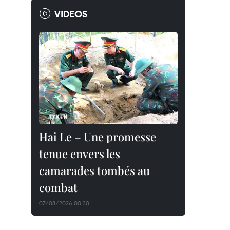
VIDEOS
Hai Le – Une promesse
tenue envers les
camarades tombés au
combat
07/08/2026 00:30