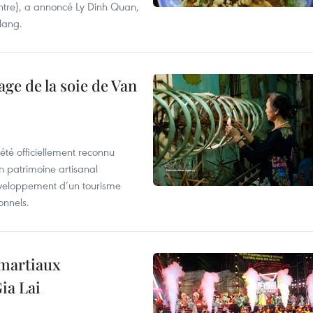
ntre), a annoncé Ly Dinh Quan,
 Nang.
age de la soie de Van
été officiellement reconnu
un patrimoine artisanal
développement d’un tourisme
onnels.
 martiaux
ia Lai