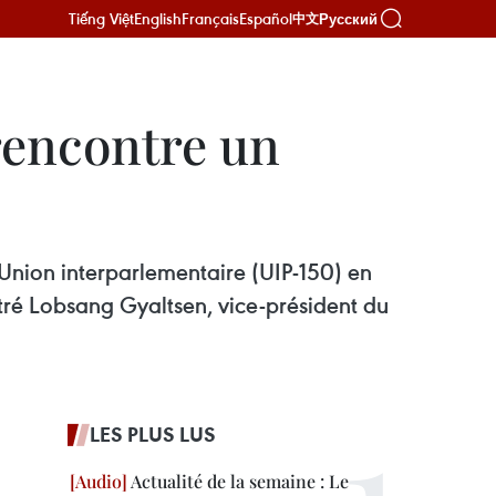
Tiếng Việt
English
Français
Español
Русский
中文
rencontre un
l’Union interparlementaire (UIP-150) en
tré Lobsang Gyaltsen, vice-président du
LES PLUS LUS
Actualité de la semaine : Le