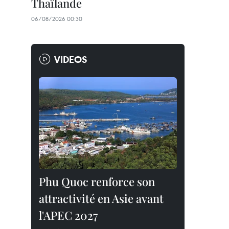
Thaïlande
06/08/2026 00:30
VIDEOS
Phu Quoc renforce son
attractivité en Asie avant
l'APEC 2027