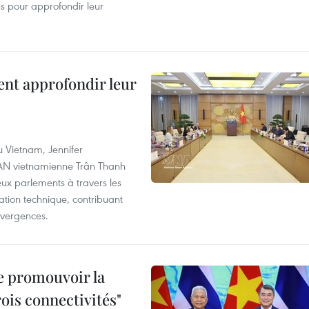
ns pour approfondir leur
ent approfondir leur
u Vietnam, Jennifer
l'AN vietnamienne Trân Thanh
deux parlements à travers les
tion technique, contribuant
divergences.
e promouvoir la
rois connectivités"