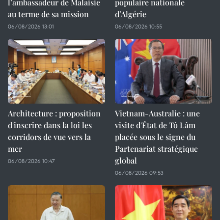
l’ambassadeur de Malaisie
populaire nationale
au terme de sa mission
d’Algérie
06/08/2026 13:01
06/08/2026 10:55
Architecture : proposition
Vietnam-Australie : une
d'inscrire dans la loi les
visite d'État de Tô Lâm
corridors de vue vers la
placée sous le signe du
mer
Partenariat stratégique
global
06/08/2026 10:47
06/08/2026 09:53