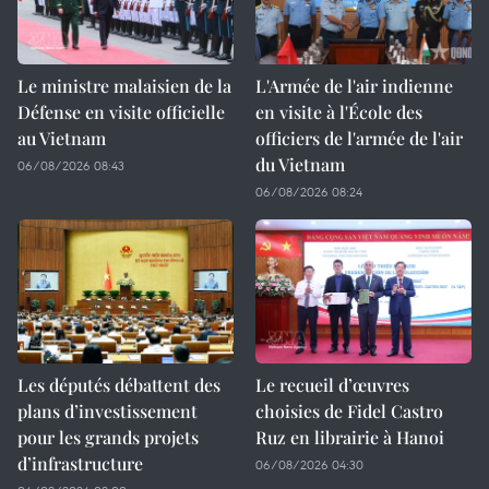
Le ministre malaisien de la
L'Armée de l'air indienne
Défense en visite officielle
en visite à l'École des
au Vietnam
officiers de l'armée de l'air
du Vietnam
06/08/2026 08:43
06/08/2026 08:24
Les députés débattent des
Le recueil d’œuvres
plans d’investissement
choisies de Fidel Castro
pour les grands projets
Ruz en librairie à Hanoi
d’infrastructure
06/08/2026 04:30