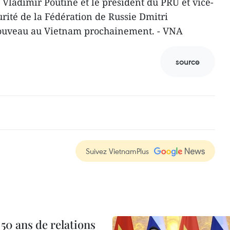
 Vladimir Poutine et le président du PRU et vice-
rité de la Fédération de Russie Dmitri
ouveau au Vietnam prochainement. - VNA
source
Suivez VietnamPlus
 50 ans de relations