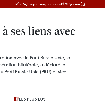
Tiếng Việt
English
Français
Español
Русский
中文
à ses liens avec
tion avec le Parti Russie Unie, la
ration bilatérale, a déclaré le
 Parti Russie Unie (PRU) et vice-
LES PLUS LUS