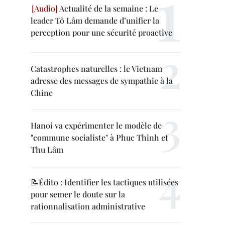
Actualité de la semaine : Le
leader Tô Lâm demande d’unifier la
perception pour une sécurité proactive
Catastrophes naturelles : le Vietnam
adresse des messages de sympathie à la
Chine
Hanoi va expérimenter le modèle de
"commune socialiste" à Phuc Thinh et
Thu Lâm
📝Édito : Identifier les tactiques utilisées
pour semer le doute sur la
rationnalisation administrative