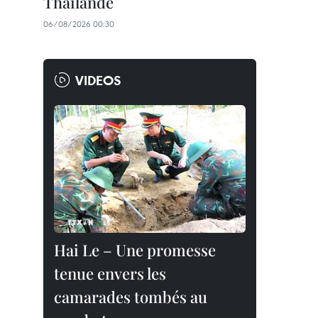
Thaïlande
06/08/2026 00:30
VIDEOS
Hai Le – Une promesse
tenue envers les
camarades tombés au