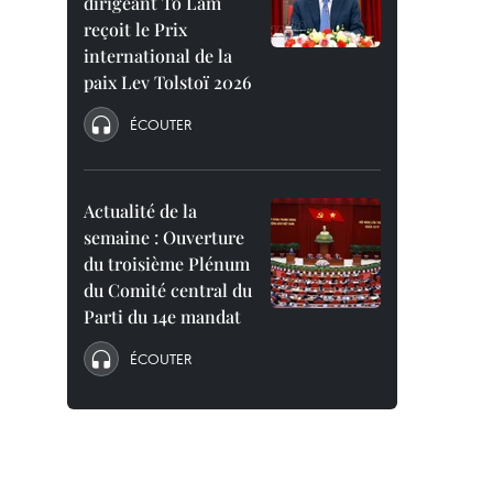
dirigeant To Lam
reçoit le Prix
international de la
paix Lev Tolstoï 2026
ÉCOUTER
Actualité de la
semaine : Ouverture
du troisième Plénum
du Comité central du
Parti du 14e mandat
ÉCOUTER