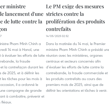
er ministre
Le PM exige des mesures
le lancement d'une
strictes contre la
 de lutte contre la
prolifération des produits
çon
contrefaits
57
14/05/2025 02:52
inistre Pham Minh Chinh a
Dans la matinée du 14 mai, le Premier
credi 14 mai à Hanoï, une
ministre Pham Minh Chinh a présidé un
 à évaluer les efforts de lutte
réunion avec les ministères, organes
trebande, la fraude
centraux et secteurs concernés afin
t la contrefaçon durant les
d’évaluer les efforts de lutte contre la
 de 2025, et à définir les
contrebande, la fraude commerciale et
et les tâches pour les mois à
les produits contrefaits au cours des
 occasion, il a ordonné le
premiers mois de 2025, ainsi que de
'une campagne de grande
définir les orientations et tâches à venir.
ant à combattre, prévenir et
 fléaux.