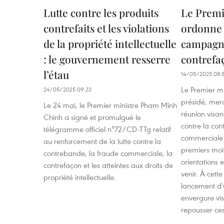
Lutte contre les produits
Le Premi
contrefaits et les violations
ordonne 
de la propriété intellectuelle
campagne
: le gouvernement resserre
contrefa
l’étau
14/05/2025 08:
Le Premier m
24/05/2025 09:23
présidé, mer
Le 24 mai, le Premier ministre Pham Minh
réunion visant
Chinh a signé et promulgué le
contre la con
télégramme officiel n°72/CD-TTg relatif
commerciale e
au renforcement de la lutte contre la
premiers mois
contrebande, la fraude commerciale, la
orientations 
contrefaçon et les atteintes aux droits de
venir. À cette
propriété intellectuelle.
lancement d
envergure vis
repousser ces