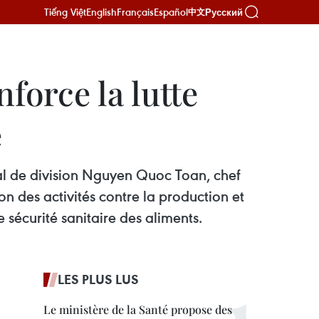
Tiếng Việt
English
Français
Español
Русский
中文
force la lutte
e
al de division Nguyen Quoc Toan, chef
on des activités contre la production et
 sécurité sanitaire des aliments.
LES PLUS LUS
Le ministère de la Santé propose des