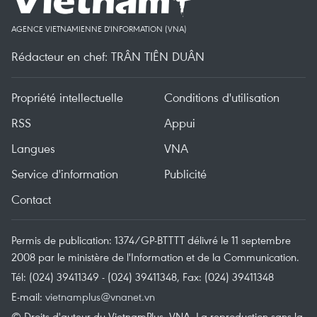
AGENCE VIETNAMIENNE D'INFORMATION (VNA)
Rédacteur en chef: TRÂN TIÊN DUÂN
Propriété intellectuelle
Conditions d'utilisation
RSS
Appui
Langues
VNA
Service d'information
Publicité
Contact
Permis de publication: 1374/GP-BTTTT délivré le 11 septembre
2008 par le ministère de l'Information et de la Communication.
Tél: (024) 39411349 - (024) 39411348, Fax: (024) 39411348
E-mail:
vietnamplus@vnanet.vn
© Droits d'auteur du VietnamPlus, VNA. La reproduction sans la