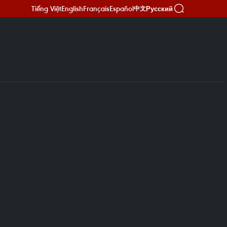
Tiếng Việt
English
Français
Español
Русский
中文