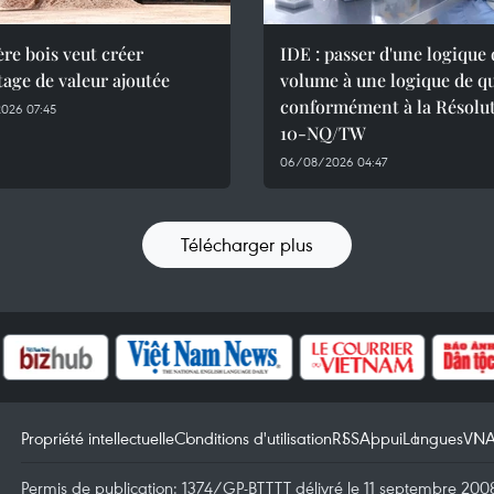
ière bois veut créer
IDE : passer d'une logique 
age de valeur ajoutée
volume à une logique de qu
conformément à la Résolu
026 07:45
10-NQ/TW
06/08/2026 04:47
Télécharger plus
Propriété intellectuelle
Conditions d'utilisation
RSS
Appui
Langues
VN
Permis de publication: 1374/GP-BTTTT délivré le 11 septembre 2008 