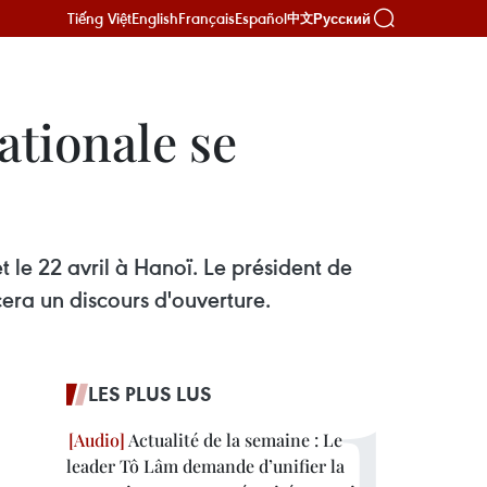
Tiếng Việt
English
Français
Español
Русский
中文
tionale se
 le 22 avril à Hanoï. Le président de
era un discours d'ouverture.
LES PLUS LUS
Actualité de la semaine : Le
leader Tô Lâm demande d’unifier la