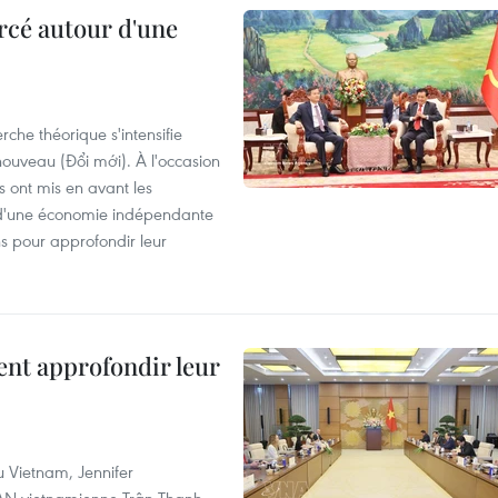
rcé autour d'une
che théorique s'intensifie
ouveau (Đổi mới). À l'occasion
s ont mis en avant les
 d'une économie indépendante
ns pour approfondir leur
ent approfondir leur
u Vietnam, Jennifer
l'AN vietnamienne Trân Thanh