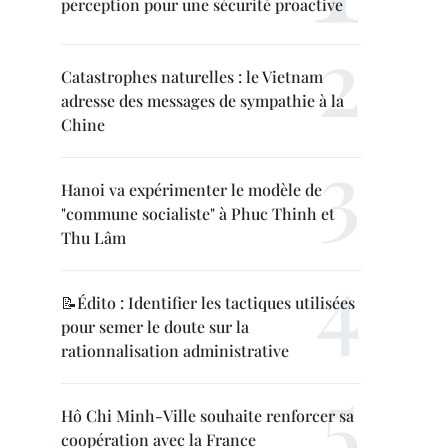
perception pour une sécurité proactive
Catastrophes naturelles : le Vietnam
adresse des messages de sympathie à la
Chine
Hanoi va expérimenter le modèle de
"commune socialiste" à Phuc Thinh et
Thu Lâm
📝Édito : Identifier les tactiques utilisées
pour semer le doute sur la
rationnalisation administrative
Hô Chi Minh-Ville souhaite renforcer sa
coopération avec la France