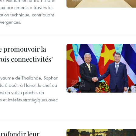
deux parlements à travers les
tion technique, contribuant
divergences.
e promouvoir la
rois connectivités"
 Royaume de Thaïlande, Sophon
du 6 août, à Hanoï, le chef du
t un voisin proche, un
et intérêts stratégiques avec
profondir leur