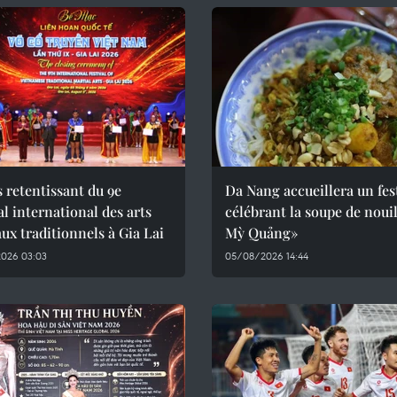
 retentissant du 9e
Da Nang accueillera un fes
al international des arts
célébrant la soupe de nouil
ux traditionnels à Gia Lai
Mỳ Quảng»
026 03:03
05/08/2026 14:44