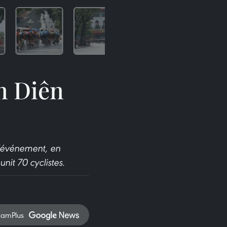
on Diên
L'événement, en
it 70 cyclistes.
namPlus