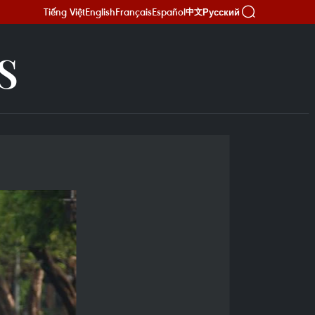
Tiếng Việt
English
Français
Español
Русский
中文
S