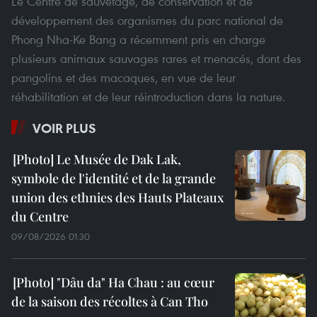
Le Centre de sauvetage, de conservation et de
développement des organismes du parc national de
Phong Nha-Ke Bang a récemment pris en charge
plusieurs animaux sauvages rares et menacés, dont des
pangolins et des macaques, en vue de leur
réhabilitation et de leur réintroduction dans la nature.
VOIR PLUS
Le Musée de Dak Lak,
symbole de l'identité et de la grande
union des ethnies des Hauts Plateaux
du Centre
09/08/2026 01:30
"Dâu da" Ha Chau : au cœur
de la saison des récoltes à Can Tho