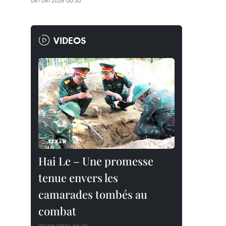
06/08/2026 00:30
VIDEOS
Hai Le – Une promesse
tenue envers les
camarades tombés au
combat