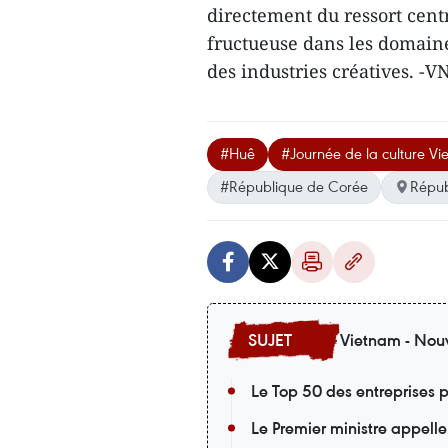
directement du ressort centr
fructueuse dans les domaine
des industries créatives. -V
#Huê
#Journée de la culture V
#République de Corée
Répub
Vietnam - Nouv
Le Top 50 des entreprises p
Le Premier ministre appelle