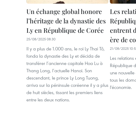
Un échange global honore
Les rela
l’héritage de la dynastie des
Républiq
Ly en République de Corée
entrent 
ère de c
25/08/2025 08:30
Il y a plus de 1.000 ans, le roi Ly Thai Tô,
21/08/2025 10:5
fonda la dynastie des Ly et décida de
Les relations 
transférer l’ancienne capitale Hoa Lu à
République d
Thang Long, l’actuelle Hanoi. Son
une nouvelle
descendant, le prince Ly Long Tuong,
tous les dom
arriva sur la péninsule coréenne il y a plus
l'économie.
de huit siècles, tissant les premiers liens
entre les deux nations.