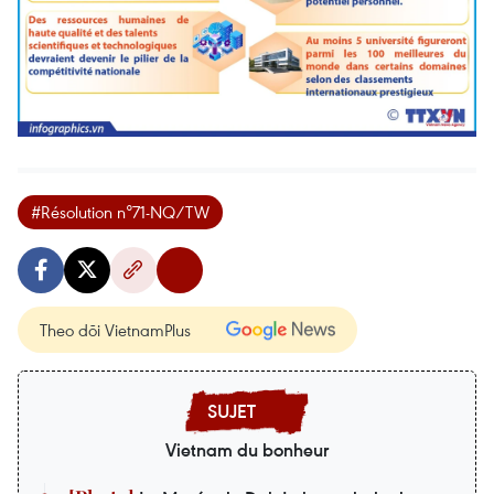
#Résolution n°71-NQ/TW
Theo dõi VietnamPlus
Vietnam du bonheur