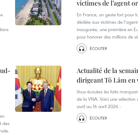
victimes de l’agent o
de
En France, un geste fort pour l
dédiée aux victimes de l’agent
 dans
inaugurée, une première en E
pour honorer des millions de v
ÉCOUTER
sud-
Actualité de la semai
dirigeant Tô Lâm en v
Vous écoutez les faits marqu
de la VNA. Voici une sélectio
avril au 16 avril 2026 :
 en
ÉCOUTER
et des
nale.