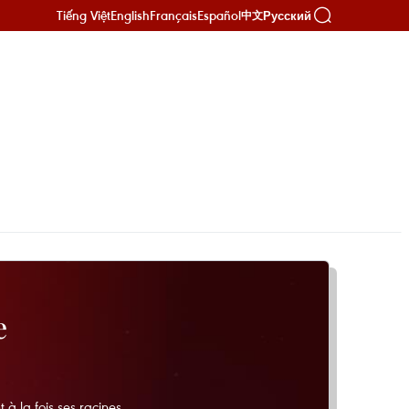
Tiếng Việt
English
Français
Español
Русский
中文
e
à la fois ses racines