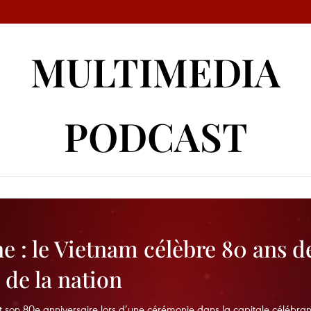
MULTIMEDIA
PODCAST
ne : le Vietnam célèbre 80 ans d
 de la nation
son 80e anniversaire lors d’une cérémonie dans la capitale célébrant 