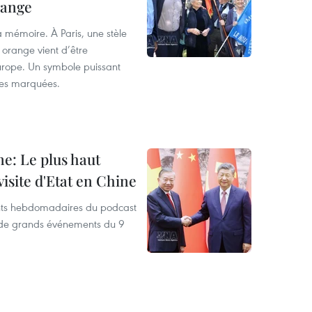
range
a mémoire. À Paris, une stèle
 orange vient d’être
urope. Un symbole puissant
ies marquées.
ne: Le plus haut
isite d'Etat en Chine
ants hebdomadaires du podcast
n de grands événements du 9