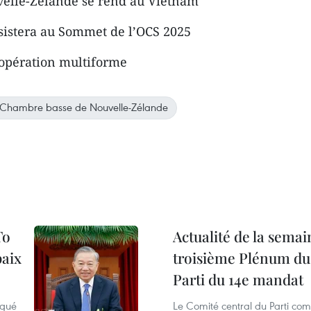
velle-Zélande se rend au Vietnam
istera au Sommet de l’OCS 2025
oopération multiforme
Chambre basse de Nouvelle-Zélande
To
Actualité de la semai
paix
troisième Plénum du
Parti du 14e mandat
ngué
Le Comité central du Parti co