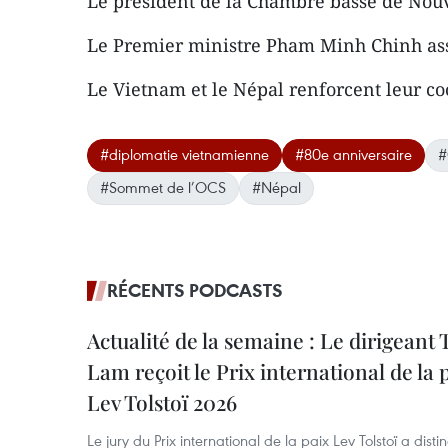
Le président de la Chambre basse de Nou
Le Premier ministre Pham Minh Chinh ass
Le Vietnam et le Népal renforcent leur c
#diplomatie vietnamienne
#80e anniversaire
#
#Sommet de l’OCS
#Népal
RÉCENTS PODCASTS
Actualité de la semaine : Le dirigeant 
Lam reçoit le Prix international de la 
Lev Tolstoï 2026
Le jury du Prix international de la paix Lev Tolstoï a disti