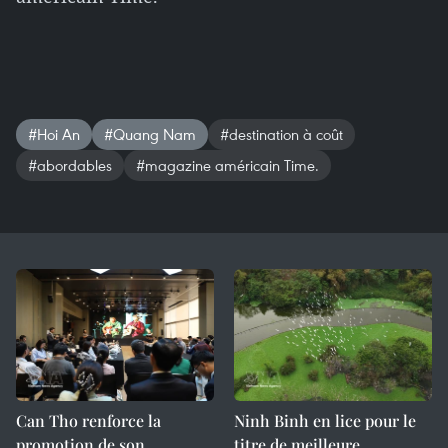
#Hoi An
#Quang Nam
#destination à coût
#abordables
#magazine américain Time.
Can Tho renforce la
Ninh Binh en lice pour le
promotion de son
titre de meilleure