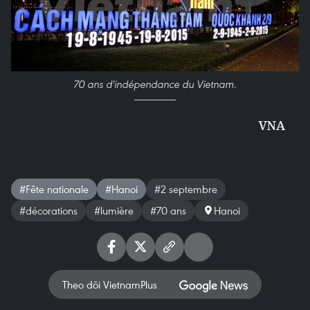
70 ans d'indépendance du Vietnam.
VNA
#Fête nationale
#Hanoi
#2 septembre
#décorations
#lumière
#70 ans
Hanoi
Theo dõi VietnamPlus