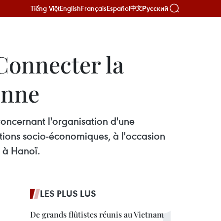
Tiếng Việt
English
Français
Español
Русский
中文
 Connecter la
ienne
 concernant l'organisation d'une
sations socio-économiques, à l'occasion
 à Hanoï.
LES PLUS LUS
De grands flûtistes réunis au Vietnam