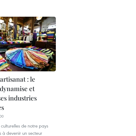
rtisanat : le
dynamise et
ses industries
es
00
 culturelles de notre pays
s à devenir un secteur