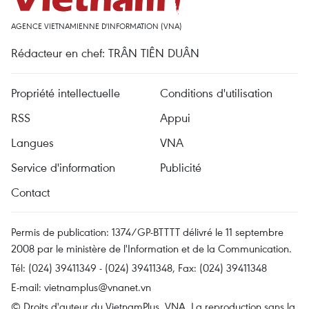
AGENCE VIETNAMIENNE D'INFORMATION (VNA)
Rédacteur en chef: TRÂN TIÊN DUÂN
Propriété intellectuelle
Conditions d'utilisation
RSS
Appui
Langues
VNA
Service d'information
Publicité
Contact
Permis de publication: 1374/GP-BTTTT délivré le 11 septembre
2008 par le ministère de l'Information et de la Communication.
Tél: (024) 39411349 - (024) 39411348, Fax: (024) 39411348
E-mail:
vietnamplus@vnanet.vn
© Droits d'auteur du VietnamPlus, VNA. La reproduction sans la