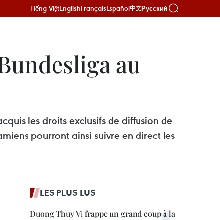
Tiếng Việt
English
Français
Español
Русский
中文
a Bundesliga au
quis les droits exclusifs de diffusion de
miens pourront ainsi suivre en direct les
LES PLUS LUS
Duong Thuy Vi frappe un grand coup à la