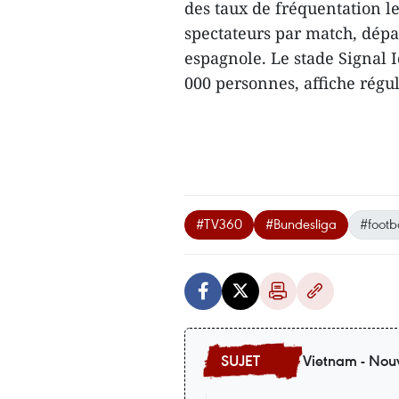
des taux de fréquentation l
spectateurs par match, dépas
espagnole. Le stade Signal 
000 personnes, affiche rég
#TV360
#Bundesliga
#footb
Vietnam - Nouv