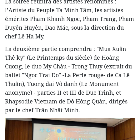
La soirée réunira des artistes renommés :
l’Artiste du Peuple Ta Minh Tâm, les artistes
émérites Pham Khanh Ngoc, Pham Trang, Pham
Duyên Huyên, Dao Mác, sous la direction du
chef Lê Ha My.
La deuxième partie comprendra : "Mua Xuân
Thê ky" (Le Printemps du siècle) de Hoàng
Cuong, le duo My Châu - Trong Thuy (extrait du
ballet "Ngoc Trai Do" -La Perle rouge- de Ca Lê
Thuân), Tuong dai Vô danh (Le Monument
anonyme) - parties II et III de Duc Trinh, et
Rhapsodie Vietnam de Dô Hông Quân, dirigés
par le chef Trân Nhât Minh.