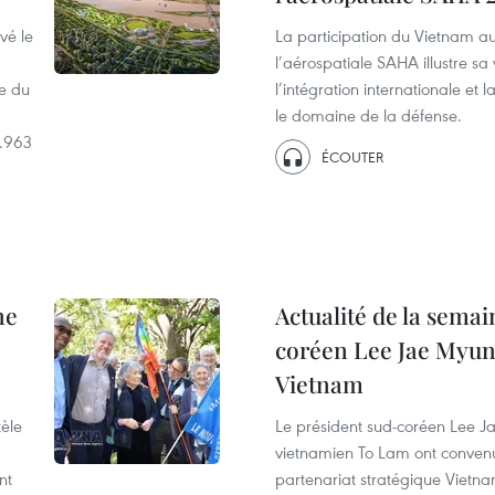
vé le
La participation du Vietnam au
l’aérospatiale SAHA illustre sa
ue du
l’intégration internationale et 
le domaine de la défense.
6.963
ÉCOUTER
ne
Actualité de la semai
coréen Lee Jae Myung
Vietnam
tèle
Le président sud-coréen Lee Ja
vietnamien To Lam ont convenu
nt
partenariat stratégique Vietn