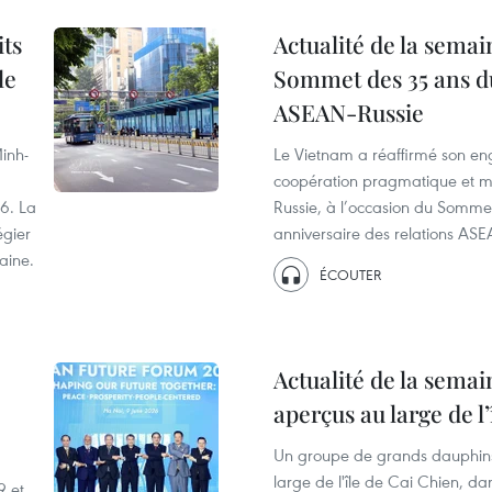
its
Actualité de la semai
le
Sommet des 35 ans d
ASEAN-Russie
inh-
Le Vietnam a réaffirmé son e
coopération pragmatique et m
26. La
Russie, à l’occasion du Somm
égier
anniversaire des relations AS
aine.
ÉCOUTER
Actualité de la sema
aperçus au large de l
Un groupe de grands dauphin
large de l'île de Cai Chien, da
9 et