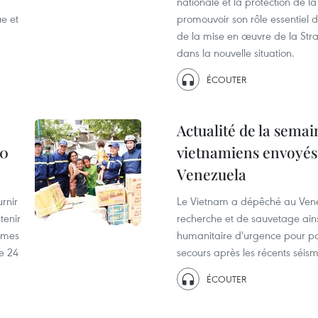
nationale et la protection de la
ue et
promouvoir son rôle essentiel da
de la mise en œuvre de la Stra
dans la nouvelle situation.
ÉCOUTER
Actualité de la semai
00
vietnamiens envoyés 
Venezuela
urnir
Le Vietnam a dépêché au Ven
tenir
recherche et de sauvetage ain
smes
humanitaire d'urgence pour pa
e 24
secours après les récents séism
ÉCOUTER