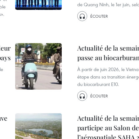
de Quang Ninh, le 1er juin, selo
ble
s».
ÉCOUTER
leur
Actualité de la semai
pays
passe au biocarburan
le
À partir de juin 2026, le Vietn
étape dans sa transition énerg
du biocarburant E10.
ÉCOUTER
uve
Actualité de la semai
participe au Salon de
l’aérospatiale SAHA 