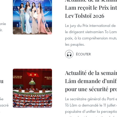
Lam reçoit le Prix in
Lev Tolstoï 2026
onie
Le jury du Prix international de 
r.
le dirigeant vietnamien To Lam
paix, à la compréhension mutue
les peuples.
ÉCOUTER
Actualité de la semai
du
Lâm demande d’unifi
pour une sécurité pr
4e
Le secrétaire général du Parti 
nsacré
Tô Lâm a demandé le 11 juillet 
n
populaire d’unifier la percepti