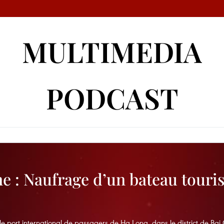
MULTIMEDIA
PODCAST
ne : Naufrage d’un bateau touris
e port international de passagers de Ha Long, dans le district de Bai 