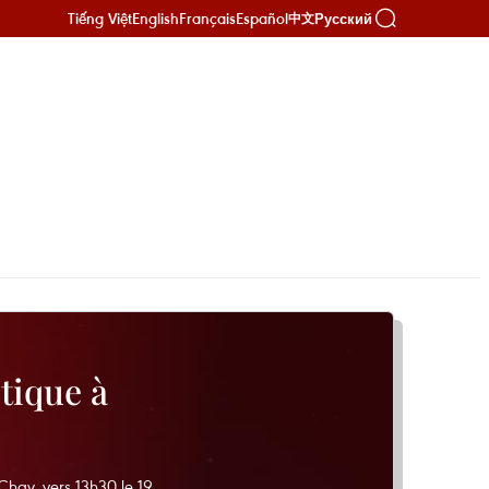
Tiếng Việt
English
Français
Español
Русский
中文
tique à
Chay, vers 13h30 le 19