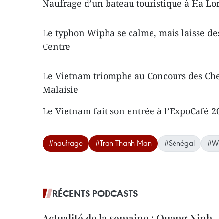
Naufrage d’un bateau touristique à Ha Lo
Le typhon Wipha se calme, mais laisse des
Centre
Le Vietnam triomphe au Concours des Chef
Malaisie
Le Vietnam fait son entrée à l’ExpoCafé 20
#naufrage
#Tran Thanh Man
#Sénégal
#W
RÉCENTS PODCASTS
Actualité de la semaine : Quang Ninh