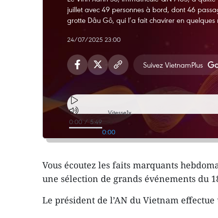
juillet avec 49 personnes à bord, dont 46 passa
grotte Dâu Gô, qui l’a fait chavirer en quelques
24/07/2025 23:00
Suivez VietnamPlus
Vitesse
1x
0:00
/
5:49
0:00
Vous écoutez les faits marquants hebdoma
une sélection de grands événements du 18 
Le président de l’AN du Vietnam effectue u