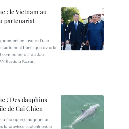
ne : le Vietnam au
u partenariat
ngagement en faveur d’une
utuellement bénéfique avec la
et commémoratif du 35e
EAN-Russie à Kazan.
ine : Des dauphins
’île de Cai Chien
s a été aperçu nageant au
ns la province septentrionale