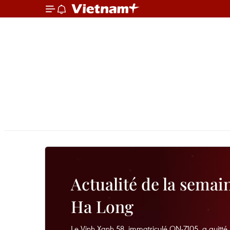
Actualité de la semai
Ha Long
Le Vinh Xanh 58, immatriculé QN-7105, a quitté l