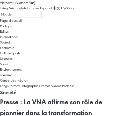
Vietnam+ (VietnamPlus)
Tiếng Việt
English
Français
Español
中文
Русский
Page d'accueil
Politique
Éditos
International
Société
Économie
Culture-Sports
Sciences
Santé
Environnement
Tourisme
Centre des médias
Longs formats
Infographies
Photos
Videos
Podcast
Société
Presse : La VNA affirme son rôle de
pionnier dans la transformation