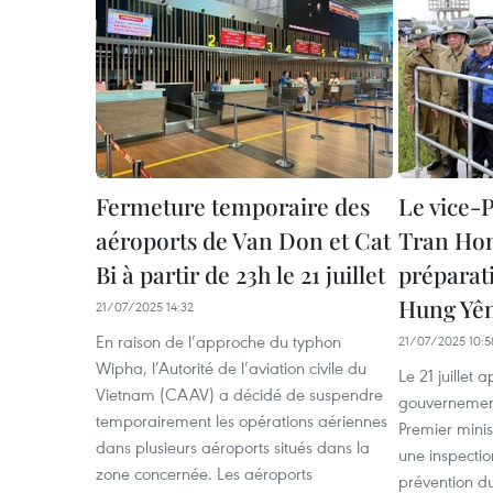
Fermeture temporaire des
Le vice-
aéroports de Van Don et Cat
Tran Hon
Bi à partir de 23h le 21 juillet
préparat
Hung Yê
21/07/2025 14:32
En raison de l’approche du typhon
21/07/2025 10:5
Wipha, l’Autorité de l’aviation civile du
Le 21 juillet
Vietnam (CAAV) a décidé de suspendre
gouvernementa
temporairement les opérations aériennes
Premier mini
dans plusieurs aéroports situés dans la
une inspectio
zone concernée. Les aéroports
prévention d