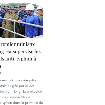
Premier ministre
g Ha supervise les
ifs anti-typhon à
n
8
 après-midi, une délégation
le dirigée par le vice-
stre Tran Hong Ha a effectué
n des préparatifs de
u typhon dans la province de