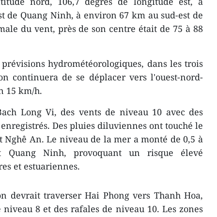
titude nord, 106,7 degrés de longitude est, à
t de Quang Ninh, à environ 67 km au sud-est de
ale du vent, près de son centre était de 75 à 88
 prévisions hydrométéorologiques, dans les trois
on continuera de se déplacer vers l'ouest-nord-
on 15 km/h.
Bach Long Vi, des vents de niveau 10 avec des
 enregistrés. Des pluies diluviennes ont touché le
t Nghê An. Le niveau de la mer a monté de 0,5 à
 Quang Ninh, provoquant un risque élevé
res et estuariennes.
hon devrait traverser Hai Phong vers Thanh Hoa,
e niveau 8 et des rafales de niveau 10. Les zones