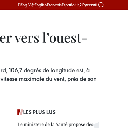
Tiếng Việt
English
Français
Español
Русский
中文
r vers l’ouest-
rd, 106,7 degrés de longitude est, à
vitesse maximale du vent, près de son
LES PLUS LUS
Le ministère de la Santé propose des