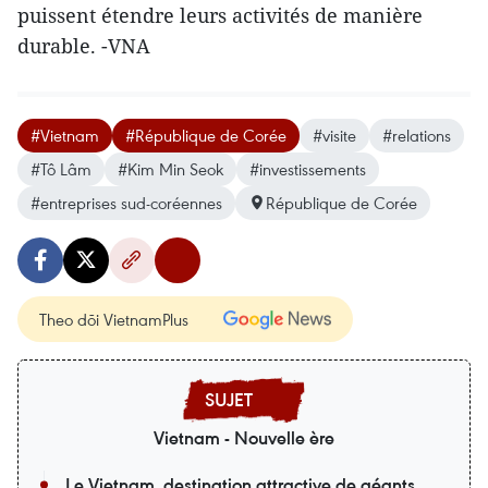
puissent étendre leurs activités de manière
durable. -VNA
#Vietnam
#République de Corée
#visite
#relations
#Tô Lâm
#Kim Min Seok
#investissements
#entreprises sud-coréennes
République de Corée
Theo dõi VietnamPlus
Vietnam - Nouvelle ère
Le Vietnam, destination attractive de géants