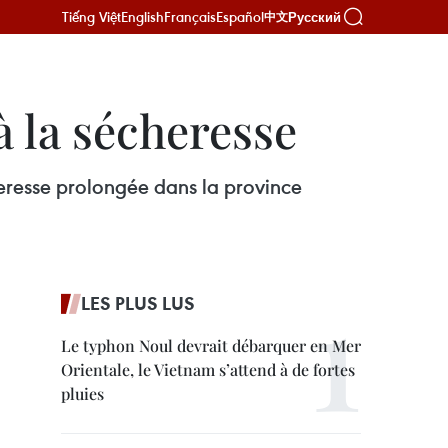
Tiếng Việt
English
Français
Español
Русский
中文
 la sécheresse
eresse prolongée dans la province
LES PLUS LUS
Le typhon Noul devrait débarquer en Mer
Orientale, le Vietnam s’attend à de fortes
pluies