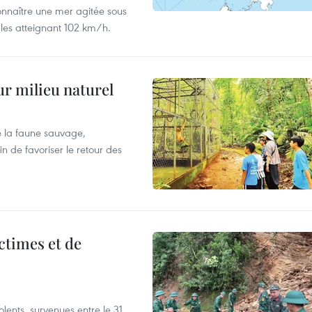
onnaître une mer agitée sous
fales atteignant 102 km/h.
ur milieu naturel
 la faune sauvage,
in de favoriser le retour des
ictimes et de
lents, survenues entre le 31