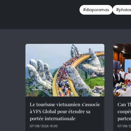
#diaporamas
#photo
Le tourisme vietnamien s’associe
Can Th
à VFS Global pour étendre sa
coopér
portée internationale
parte
07/08/2026 15:00
07/08/20