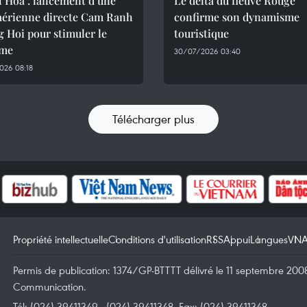
 Hoa : lancement d’une
Le delta du fleuve Rouge
 aérienne directe Cam Ranh
confirme son dynamisme
 Hoi pour stimuler le
touristique
sme
30/07/2026 03:40
026 08:18
Télécharger plus
Propriété intellectuelle
Conditions d'utilisation
RSS
Appui
Langues
VN
Permis de publication: 1374/GP-BTTTT délivré le 11 septembre 2008 
Communication.
Tél: (024) 39411349 - (024) 39411348, Fax: (024) 39411348