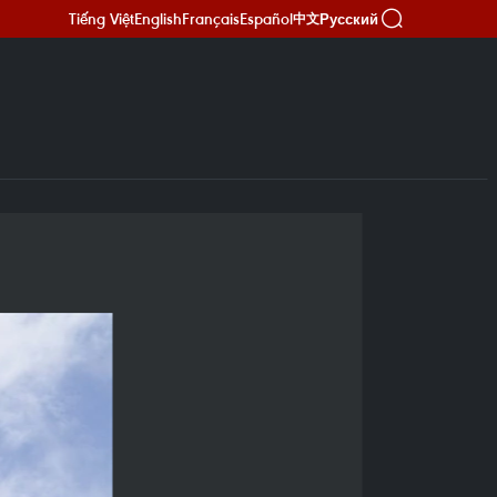
Tiếng Việt
English
Français
Español
Русский
中文