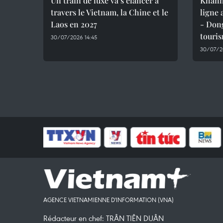
Un train de luxe va s’élancer à
Khanh
travers le Vietnam, la Chine et le
ligne
Laos en 2027
- Dong
touri
30/07/2026 14:45
30/07/2
AGENCE VIETNAMIENNE D'INFORMATION (VNA)
Rédacteur en chef: TRÂN TIÊN DUÂN