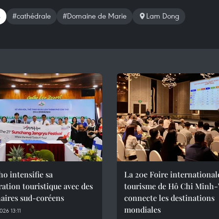
s
#cathédrale
#Domaine de Marie
Lam Dong
o intensifie sa
La 20e Foire international
ation touristique avec des
tourisme de Hô Chi Minh-V
naires sud-coréens
connecte les destinations
mondiales
26 13:11