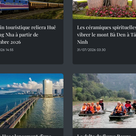
in touristique reliera Huê
Les céramiques spirituelle
g Nha à partir de
vibrer le mont Bà Den à T
mbre 2026
Ninh
26 14:55
31/07/2026 03:30