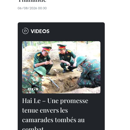
06/08/2026 00:30
VIDEOS
Hai Le – Une promesse
tenue envers les
camarades tombés au
combat