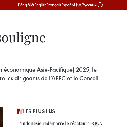
Tiếng Việt
English
Français
Español
Русский
中文
souligne
n économique Asie-Pacifique) 2025, le
e les dirigeants de l’APEC et le Conseil
LES PLUS LUS
L'Indonésie redémarre le réacteur TRIGA