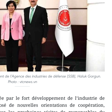
nt de l’Agence des industries de défense (SSB), Haluk Gorgun.
Photo : vtcnews.vn
née par le fort développement de l’industrie de
sé de nouvelles orientations de coopération,