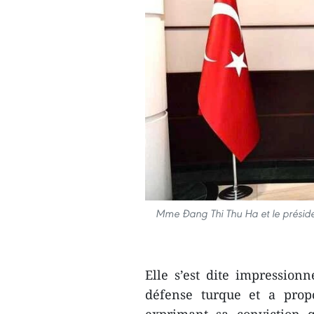
Mme Đang Thi Thu Ha et le préside
Elle s’est dite impression
défense turque et a propo