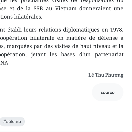
ue les prochaines visites de responsables du
ense et de la SSB au Vietnam donneraient une
ions bilatérales.
t établi leurs relations diplomatiques en 1978.
coopération bilatérale en matière de défense a
, marquées par des visites de haut niveau et la
opération, jetant les bases d’un partenariat
 VNA
Lê Thu Phương
source
#défense