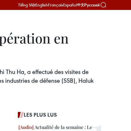
Tiếng Việt
English
Français
Español
Русский
中文
opération en
Thu Ha, a effectué des visites de
es industries de défense (SSB), Haluk
LES PLUS LUS
Actualité de la semaine : Le