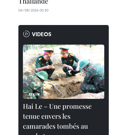
Thaïlande
06/08/2026 00:30
VIDEOS
Hai Le – Une promesse
tenue envers les
camarades tombés au