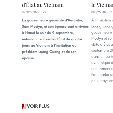
d'État au Vietnam
le Vietna
09/09/2025 13:29
08/09/2025 02:
À l’invitatio
La gouverneure générale d'Australie,
Luong Cuong 
Sam Mostyn, et son épouse sont arrivées
gouverneure 
à Hanoï le soir du 9 septembre,
Mostyn et son
entamant leur visite d'État de quatre
visite d’État
jours au Vietnam à l'invitation du
septembre 202
président Luong Cuong et de son
dans un con
épouse.
dynamique des
notamment de
Partenariat s
deux pays e
VOIR PLUS