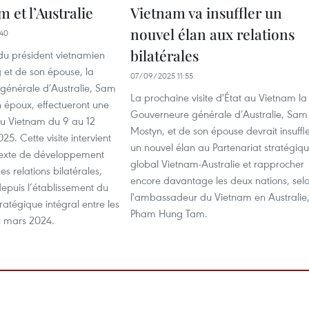
m et l’Australie
Vietnam va insuffler un
nouvel élan aux relations
40
bilatérales
n du président vietnamien
et de son épouse, la
07/09/2025 11:55
générale d’Australie, Sam
La prochaine visite d'État au Vietnam la
 époux, effectueront une
Gouverneure générale d’Australie, Sam
 au Vietnam du 9 au 12
Mostyn, et de son épouse devrait insuffl
5. Cette visite intervient
un nouvel élan au Partenariat stratégiq
texte de développement
global Vietnam-Australie et rapprocher
 relations bilatérales,
encore davantage les deux nations, sel
puis l’établissement du
l'ambassadeur du Vietnam en Australie
tratégique intégral entre les
Pham Hung Tam.
n mars 2024.