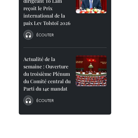
dirigeant To Lam
reçoit le Prix
international de la
paix Lev Tolstoï 2026
ÉCOUTER
Actualité de la
semaine : Ouverture
du troisième Plénum
du Comité central du
Parti du 14e mandat
ÉCOUTER