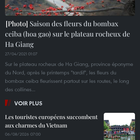
Saison des fleurs du bombax
ceiba (hoa gao) sur le plateau rocheux de
Ha Giang
27/04/2021 01:07
Sur le plateau rocheux de Ha Giang, province éponyme
du Nord, après le printemps "tardif", les fleurs du
bombax ceiba fleurissent partout sur les routes, le long
des collines...
VOIR PLUS
Les touristes européens succombent
aux charmes du Vietnam
06/08/2026 07:00