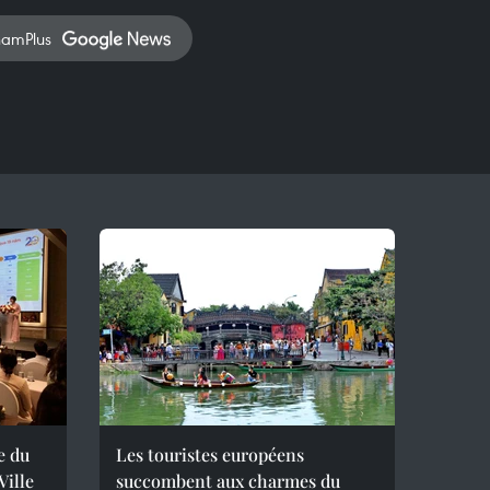
namPlus
e du
Les touristes européens
ille
succombent aux charmes du