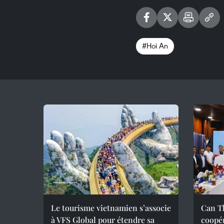
#Hoi An
Le tourisme vietnamien s’associe
Can Th
à VFS Global pour étendre sa
coopér