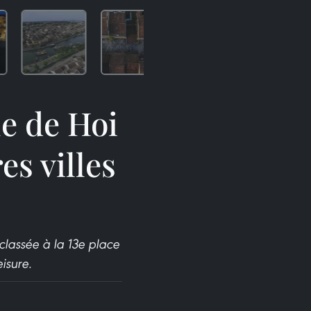
le de Hoi
es villes
lassée à la 13e place
eisure.