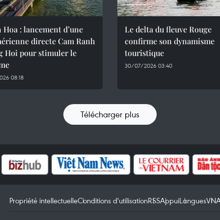
 Hoa : lancement d’une
Le delta du fleuve Rouge
 aérienne directe Cam Ranh
confirme son dynamisme
 Hoi pour stimuler le
touristique
sme
30/07/2026 03:40
026 08:18
Télécharger plus
Propriété intellectuelle
Conditions d'utilisation
RSS
Appui
Langues
VN