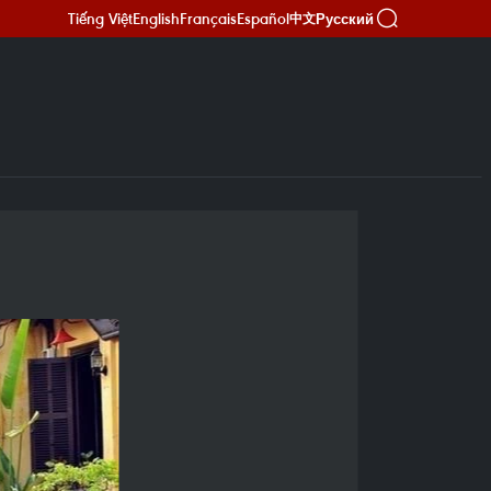
Tiếng Việt
English
Français
Español
Русский
中文