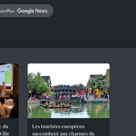
namPlus
e du
Les touristes européens
ille
succombent aux charmes du