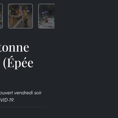
étonne
 (Épée
uvert vendredi soir
VID-19.