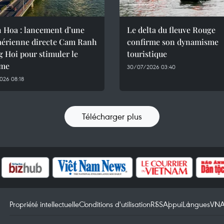
 Hoa : lancement d’une
Le delta du fleuve Rouge
 aérienne directe Cam Ranh
confirme son dynamisme
 Hoi pour stimuler le
touristique
sme
30/07/2026 03:40
026 08:18
Télécharger plus
Propriété intellectuelle
Conditions d'utilisation
RSS
Appui
Langues
VN