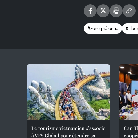
#zone piétonne
#Hoa
Le tourisme vietnamien s’associe
Can Th
à VFS Global pour étendre sa
coopér