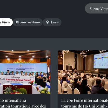
Suivez Viet
n Kiem
#Épée restituée
Hanoi
o intensifie sa
La 20e Foire international
ation touristique avec des
tourisme de Hô Chi Minh-V