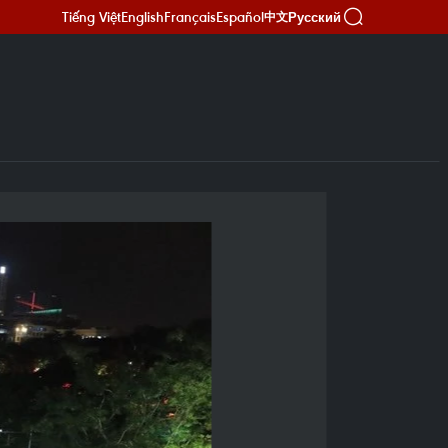
Tiếng Việt
English
Français
Español
Русский
中文