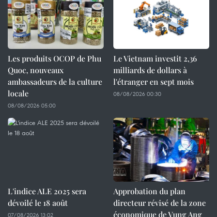
Les produits OCOP de Phu
Le Vietnam investit 2,36
Quoc, nouveaux
milliards de dollars à
ambassadeurs de la culture
l'étranger en sept mois
locale
08/08/2026 00:30
08/08/2026 05:00
L'indice ALE 2025 sera
Approbation du plan
dévoilé le 18 août
directeur révisé de la zone
économique de Vung Ang
07/08/2026 13:02