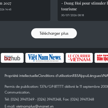
en 2027
- Dong Hoi pour stimuler 
tourisme
026 14:45
30/07/2026 08:18
Télécharger plus
Propriété intellectuelle
Conditions d'utilisation
RSS
Appui
Langues
VN
Permis de publication: 1374/GP-BTTTT délivré le 11 septembre 2008 
Communication.
Tél: (024) 39411349 - (024) 39411348, Fax: (024) 39411348
E-mail:
vietnamplus@vnanet.vn