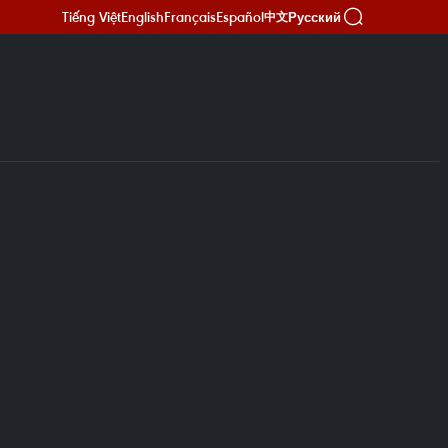
Tiếng Việt
English
Français
Español
Русский
中文