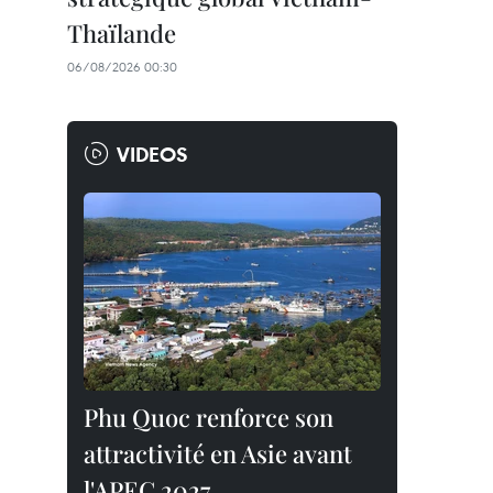
Thaïlande
06/08/2026 00:30
VIDEOS
Phu Quoc renforce son
attractivité en Asie avant
l'APEC 2027