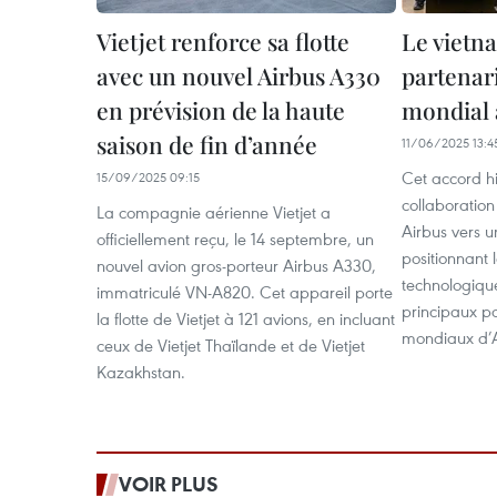
Vietjet renforce sa flotte
Le vietn
avec un nouvel Airbus A330
partenari
en prévision de la haute
mondial 
saison de fin d’année
11/06/2025 13:4
Cet accord hi
15/09/2025 09:15
collaboration
La compagnie aérienne Vietjet a
Airbus vers 
officiellement reçu, le 14 septembre, un
positionnant
nouvel avion gros-porteur Airbus A330,
technologiqu
immatriculé VN-A820. Cet appareil porte
principaux p
la flotte de Vietjet à 121 avions, en incluant
mondiaux d’A
ceux de Vietjet Thaïlande et de Vietjet
Kazakhstan.
VOIR PLUS