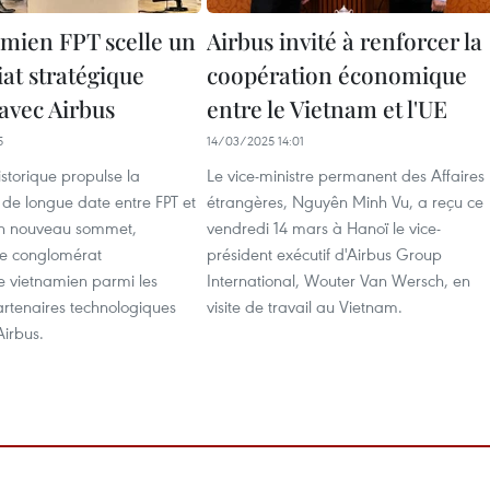
amien FPT scelle un
Airbus invité à renforcer la
at stratégique
coopération économique
avec Airbus
entre le Vietnam et l'UE
5
14/03/2025 14:01
storique propulse la
Le vice-ministre permanent des Affaires
 de longue date entre FPT et
étrangères, Nguyên Minh Vu, a reçu ce
un nouveau sommet,
vendredi 14 mars à Hanoï le vice-
 le conglomérat
président exécutif d'Airbus Group
e vietnamien parmi les
International, Wouter Van Wersch, en
artenaires technologiques
visite de travail au Vietnam.
irbus.