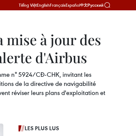
Tiếng Việt
English
Français
Español
Русский
中文
 mise à jour des
alerte d'Airbus
amme n° 5924/CĐ-CHK, invitant les
ons de la directive de navigabilité
t réviser leurs plans d'exploitation et
LES PLUS LUS