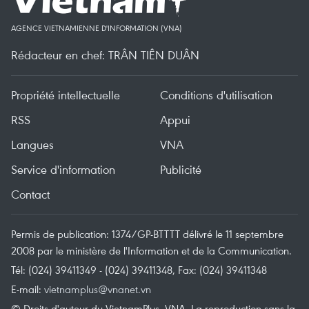
AGENCE VIETNAMIENNE D'INFORMATION (VNA)
Rédacteur en chef: TRÂN TIÊN DUÂN
Propriété intellectuelle
Conditions d'utilisation
RSS
Appui
Langues
VNA
Service d'information
Publicité
Contact
Permis de publication: 1374/GP-BTTTT délivré le 11 septembre
2008 par le ministère de l'Information et de la Communication.
Tél: (024) 39411349 - (024) 39411348, Fax: (024) 39411348
E-mail:
vietnamplus@vnanet.vn
© Droits d'auteur du VietnamPlus, VNA. La reproduction sans la