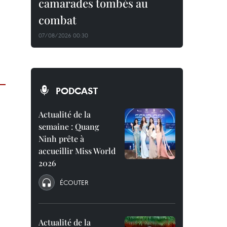
camarades tombés au
combat
07/08/2026 00:30
PODCAST
Actualité de la
semaine : Quang
Ninh prête à
accueillir Miss World
2026
ÉCOUTER
Actualité de la