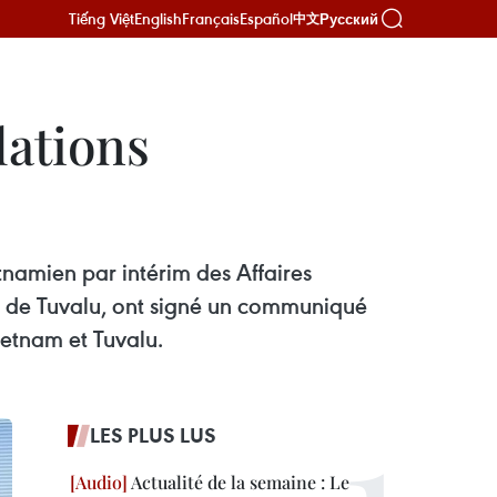
Tiếng Việt
English
Français
Español
Русский
中文
lations
tnamien par intérim des Affaires
ce de Tuvalu, ont signé un communiqué
ietnam et Tuvalu.
LES PLUS LUS
Actualité de la semaine : Le